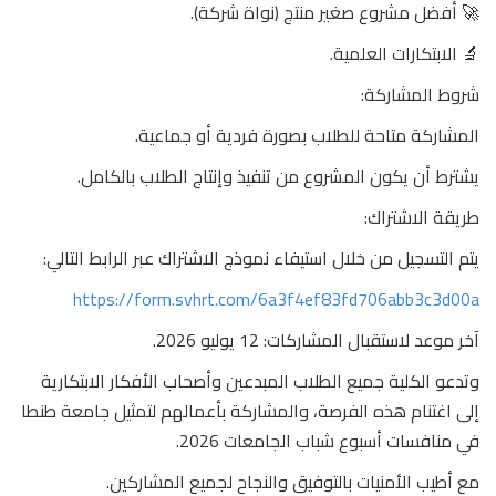
🚀 أفضل مشروع صغير منتج (نواة شركة).
🔬 الابتكارات العلمية.
شروط المشاركة:
المشاركة متاحة للطلاب بصورة فردية أو جماعية.
يشترط أن يكون المشروع من تنفيذ وإنتاج الطلاب بالكامل.
طريقة الاشتراك:
يتم التسجيل من خلال استيفاء نموذج الاشتراك عبر الرابط التالي:
https://form.svhrt.com/6a3f4ef83fd706abb3c3d00a
آخر موعد لاستقبال المشاركات: 12 يوليو 2026.
وتدعو الكلية جميع الطلاب المبدعين وأصحاب الأفكار الابتكارية
إلى اغتنام هذه الفرصة، والمشاركة بأعمالهم لتمثيل جامعة طنطا
في منافسات أسبوع شباب الجامعات 2026.
مع أطيب الأمنيات بالتوفيق والنجاح لجميع المشاركين.