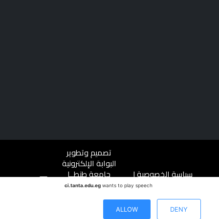
تصميم وتطوير
البوابة الإلكترونية
سياسة الخصوصية
|
جامعة طنطــا
شروط الاستخدام
|
جميع الحقوق
ci.tanta.edu.eg
wants to play speech
ميثاق المتعاملين
محفوظة ©
جامعة طنطا |
ALLOW
DENY
2023