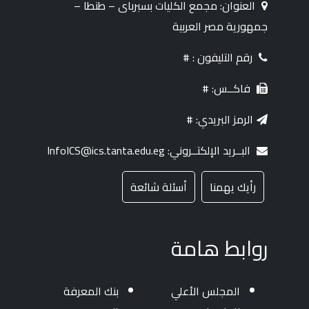
العنوان: مجمع الكليات بسبرباى – طنطا –
جمهورية مصر العربية
رقم التليفون : #
فاكــس: #
الرمز البريدي: #
البــريد الإلكتــروني: InfoICS@ics.tanta.edu.eg
رأيك يهمنا
أسئلة شائعة
روابط هامة
المجلس الأعلي
بنك المعرفة