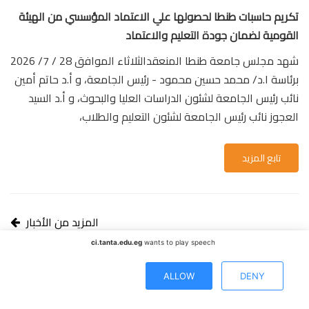
تكريم حاسبات طنطا لحصولها علي الاعتماد المؤسسي من الهيئة
القومية لضمان جودة التعليم والاعتماد
شهد مجلس جامعة طنطا المنعقدالثلاثاء الموافق 28 / 7/ 2026
برئاسة ا.د/ محمد حسين محمود - رئيس الجامعة، و أ.د حاتم أمين
نائب رئيس الجامعة لشئون الدراسات العليا والبحوث، و أ.د السيد
العجوز نائب رئيس الجامعة لشئون التعليم والطلاب،
تابع المزيد
المزيد من الأخبار
ci.tanta.edu.eg
wants to play speech
ALLOW
DENY