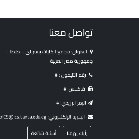
تواصل معنا
العنوان: مجمع الكليات بسبرباى – طنطا –
جمهورية مصر العربية
رقم التليفون : #
فاكــس: #
الرمز البريدي: #
البــريد الإلكتــروني: InfoICS@ics.tanta.edu.eg
رأيك يهمنا
أسئلة شائعة