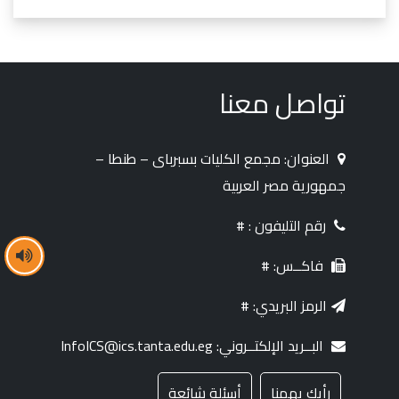
تواصل معنا
العنوان: مجمع الكليات بسبرباى – طنطا –
جمهورية مصر العربية
رقم التليفون : #
فاكــس: #
الرمز البريدي: #
البــريد الإلكتــروني: InfoICS@ics.tanta.edu.eg
رأيك يهمنا
أسئلة شائعة